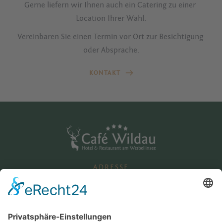
Gerne liefern wir Ihnen auch ein Catering zu einer 
Location Ihrer Wahl.
Vereinbaren Sie einen Termin vor Ort zur Besichtigung 
oder Absprache.
KONTAKT
ADRESSE
Wildau 19, OT Eichhorst
D-16244 Schorfheide
ÖFFNUNGSZEITEN